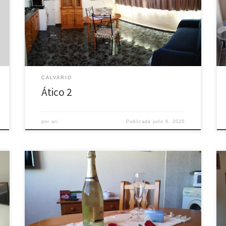
Apartamento de un dormitorio que cuenta con cama
de matrimonio, baño completo y salón-cocina.
CALVARIO
Ático 2
por
ari
Publicada
julio 6, 2020
Apartamento de un dormitorio que cuenta con dos
camas individuales, baño completo y salón-cocina.