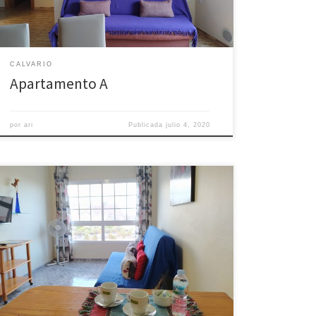
CALVARIO
Apartamento A
por
ari
Publicada
julio 4, 2020
Apartamento de un dormitorio que cuenta con cama
de matrimonio, baño completo y salón-cocina.