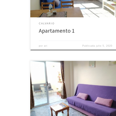
CALVARIO
Apartamento 1
por
ari
Publicada
julio 5, 2020
Apartamento de un dormitorio, salón con patio
interior privado, cocina equipada y baño completo.