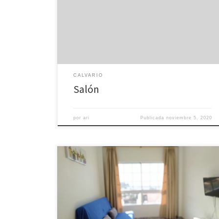
Apartamento de dos dormitorios, salón con patio
interior privado, cocina equipada y baño con plato de
ducha completo.
CALVARIO
Salón
por
ari
Publicada
noviembre 5, 2020
Apartamento de un dormitorio que cuenta con cama
de matrimonio, baño completo y salón-cocina.