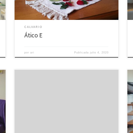
CALVARIO
Ático E
por
ari
Publicada
julio 4, 2020
Apartamento de dos dormitorios, salón-cocina
equipada y baño completo.