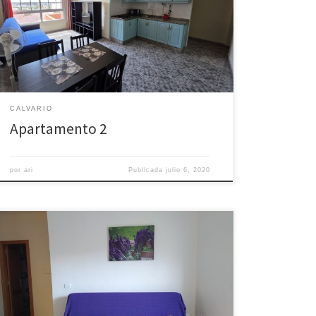
Apartamento de dos dormitorios, salón-cocina
equipada y baño completo.
CALVARIO
Apartamento 2
por
ari
Publicada
julio 6, 2020
Apartamento de dos dormitorios, salón con patio
interior privado, cocina equipada y baño completo.