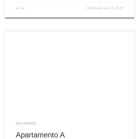
por
ari
Publicada
julio 4, 2020
Apartamento de dos dormitorios, salón con patio interior
privado, cocina equipada y baño completo.
CALVARIO
Apartamento A