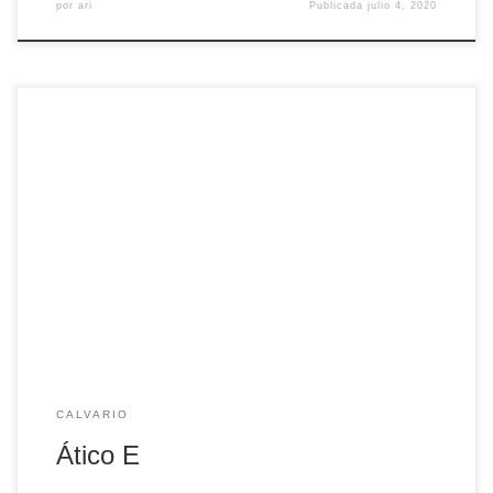
por
ari
Publicada
julio 4, 2020
Apartamento de un dormitorio que cuenta con dos camas
individuales, baño completo y salón-cocina.
CALVARIO
Ático E