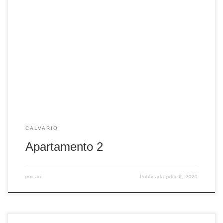
Apartamento de dos dormitorios, salón-cocina equipada y
baño completo.
CALVARIO
Apartamento 2
por
ari
Publicada
julio 6, 2020