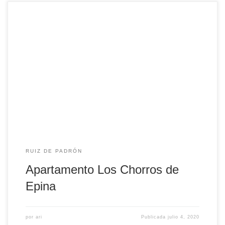
Apartamento de un dormitorio que cuenta con cama de
matrimonio, baño completo y salón-cocina.
RUIZ DE PADRÓN
Apartamento Los Chorros de
Epina
por
ari
Publicada
julio 4, 2020