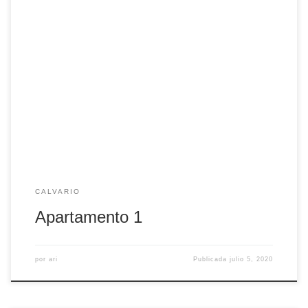
Apartamento de un dormitorio que cuenta con cama de
matrimonio, baño completo y salón-cocina.
CALVARIO
Apartamento 1
por
ari
Publicada
julio 5, 2020