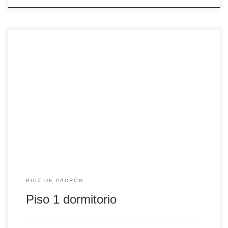
Apartamento de un dormitorio, baño completo y salón-
cocina equipada.
RUIZ DE PADRÓN
Piso 1 dormitorio