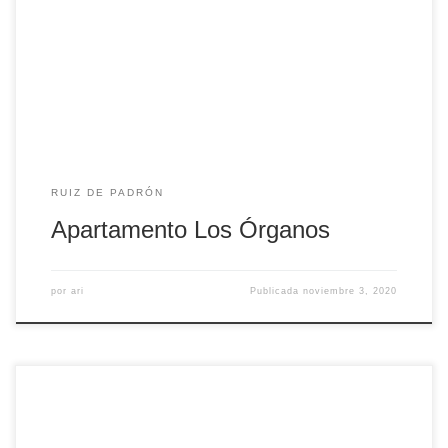
Apartamento de un dormitorios, salón-cocina equipada y
baño completo.
RUIZ DE PADRÓN
Apartamento Los Órganos
por
ari
Publicada
noviembre 3, 2020