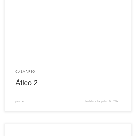
Apartamento de un dormitorio que cuenta con cama de
matrimonio, baño completo y salón-cocina.
CALVARIO
Ático 2
por
ari
Publicada
julio 6, 2020