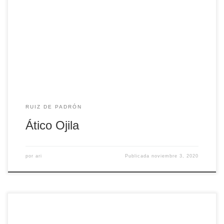
Apartamento de tres dormitorios, baño completo, salón
espacioso y cocina equipada.
RUIZ DE PADRÓN
Ático Ojila
por
ari
Publicada
noviembre 3, 2020