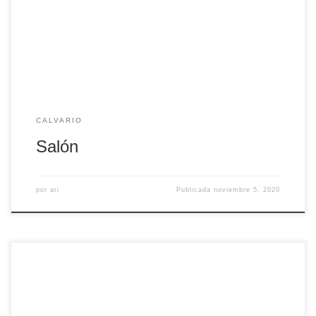
privado, cocina equipada y baño con plato de ducha
completo.
CALVARIO
Salón
por
ari
Publicada
noviembre 5, 2020