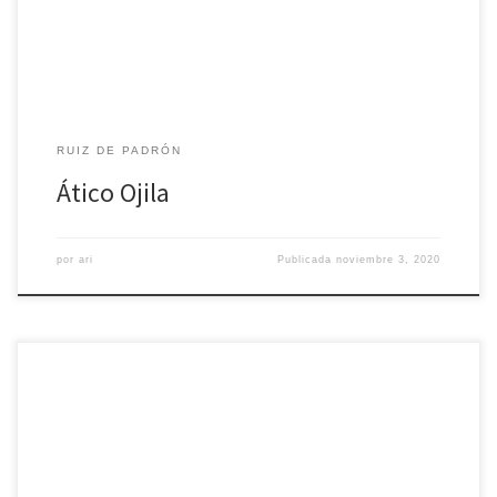
RUIZ DE PADRÓN
Ático Ojila
por
ari
Publicada
noviembre 3, 2020
Apartamento de un dormitorio que cuenta con cama de
matrimonio, baño completo y salón-cocina.