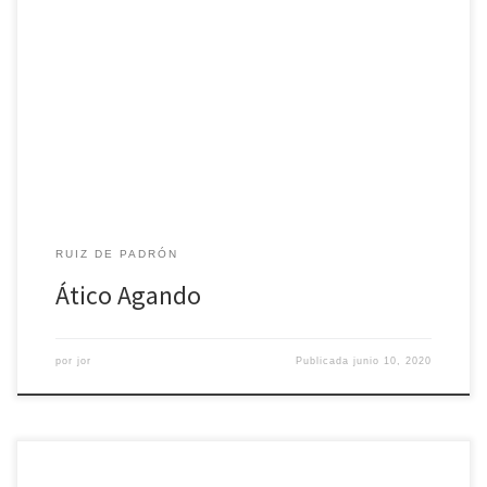
Apartamento de dos dormitorios que cuenta con camas de
matrimonio, baño completo y salón-cocina.
RUIZ DE PADRÓN
Ático Agando
por
jor
Publicada
junio 10, 2020