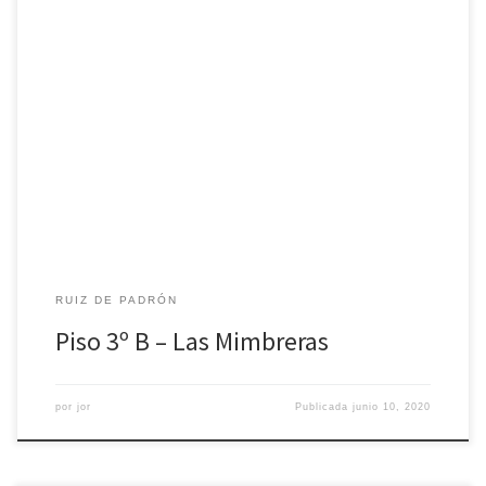
Apartamento de tres dormitorios, dos baños completos, salón
espacioso y cocina equipada.
RUIZ DE PADRÓN
Piso 3º B – Las Mimbreras
por
jor
Publicada
junio 10, 2020