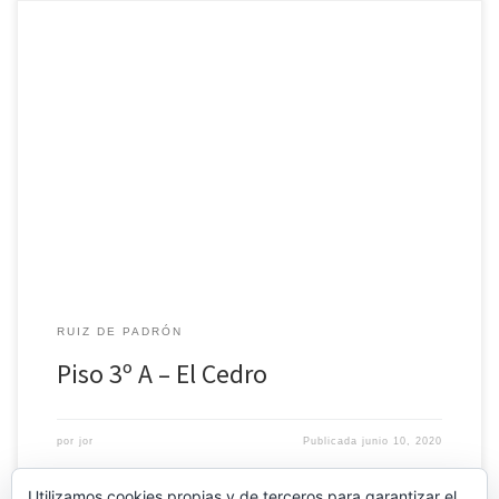
Apartamento de tres dormitorios, dos baños completos, salón
espacioso y cocina equipada.
RUIZ DE PADRÓN
Piso 3º A – El Cedro
por
jor
Publicada
junio 10, 2020
Utilizamos cookies propias y de terceros para garantizar el