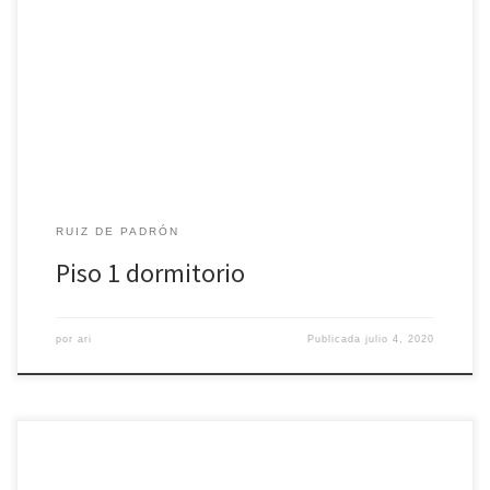
Apartamento de un dormitorio, baño completo y salón-cocina
equipada.
RUIZ DE PADRÓN
Piso 1 dormitorio
por
ari
Publicada
julio 4, 2020