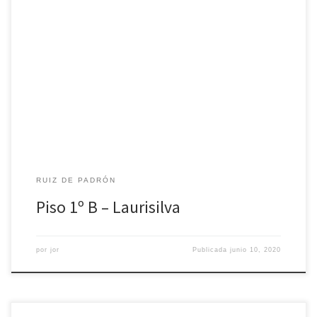
Apartamento de tres dormitorios, dos baños completos, salón
espacioso y cocina equipada con acceso a patio interior privado.
RUIZ DE PADRÓN
Piso 1º B – Laurisilva
por
jor
Publicada
junio 10, 2020